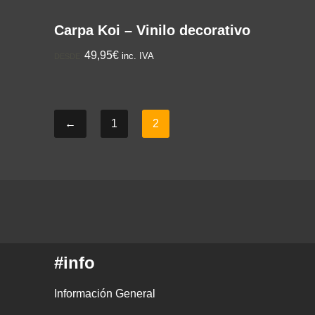
Carpa Koi – Vinilo decorativo
49,95€
inc. IVA
DESDE:
←
1
2
#info
Información General