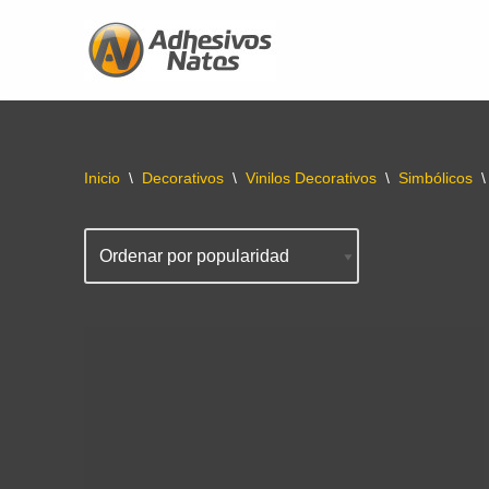
Saltar
al
contenido
Inicio
\
Decorativos
\
Vinilos Decorativos
\
Simbólicos
\