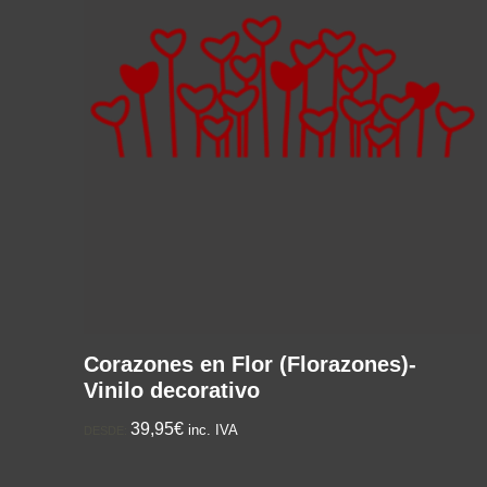
Corazones en Flor (Florazones)-
Vinilo decorativo
39,95€
inc. IVA
DESDE: