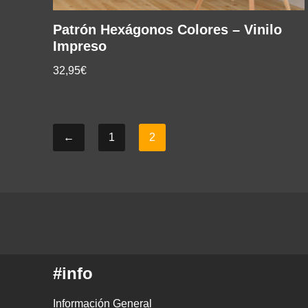
Patrón Hexágonos Colores – Vinilo
Impreso
32,95€
←
1
2
#info
Información General