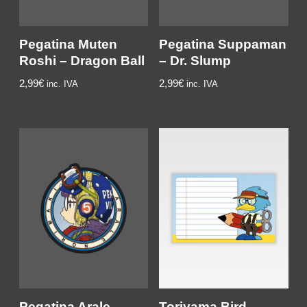
Pegatina Muten
Pegatina Suppaman
Roshi – Dragon Ball
– Dr. Slump
2,99
€
2,99
€
inc. IVA
inc. IVA
Pegatina Arale
Toriyama Bird –