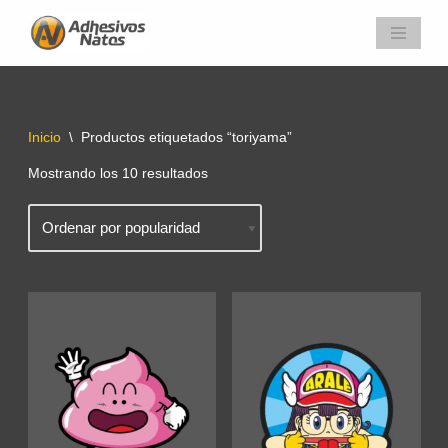
Saltar
al
contenido
Inicio
\
Productos etiquetados “toriyama”
Mostrando los 10 resultados