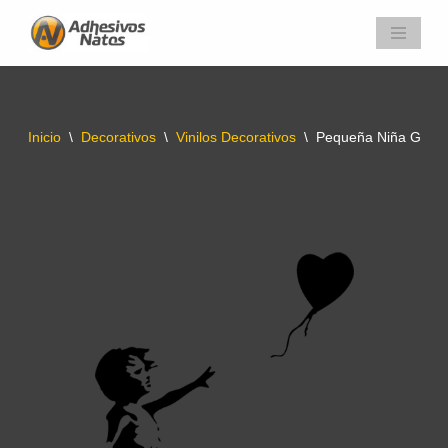
Saltar
al
contenido
Inicio
\
Decorativos
\
Vinilos Decorativos
\
Pequeña Niña Globo 