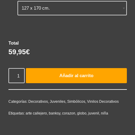
Total
59,95€
Añadir al carrito
Categorías:
Decorativos
,
Juveniles
,
Simbólicos
,
Vinilos Decorativos
Etiquetas:
arte callejero
,
banksy
,
corazon
,
globo
,
juvenil
,
niña