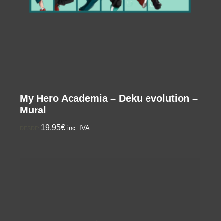
My Hero Academia – Deku evolution –
Mural
19,95€
inc. IVA
DESDE: