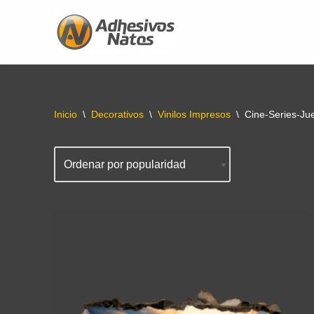
Saltar
al
contenido
Inicio
\
Decorativos
\
Vinilos Impresos
\
Cine-Series-Ju