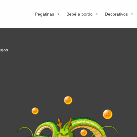
Pegatinas
Bebé a bordo
Decorativos
egos