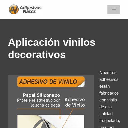
Saltar
al
contenido
Aplicación vinilos
decorativos
Nuestros
adhesivos
están
fabricados
con vinilo
de alta
calidad
troquelado,
una vez