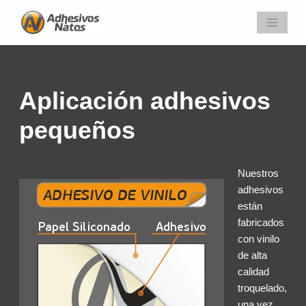
Saltar
al
contenido
Aplicación adhesivos
pequeños
Nuestros
adhesivos
están
fabricados
con vinilo
de alta
calidad
troquelado,
una vez