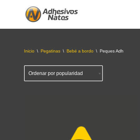
Saltar
al
contenido
Inicio
\
Pegatinas
\
Bebé a bordo
\
Peques Adh