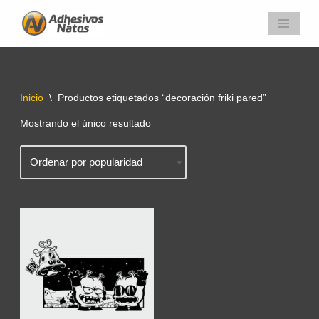
Saltar
al
contenido
Inicio
\
Productos etiquetados “decoración friki pared”
Mostrando el único resultado