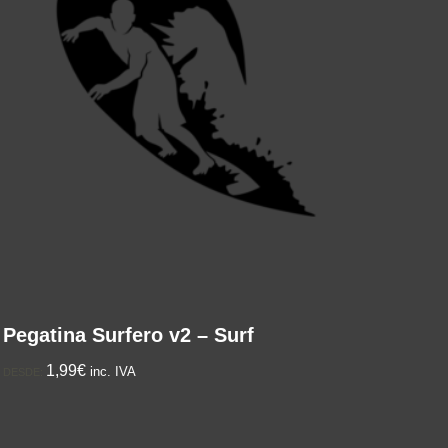
Pegatina Surfero v2 – Surf
1,99€
inc. IVA
DESDE: