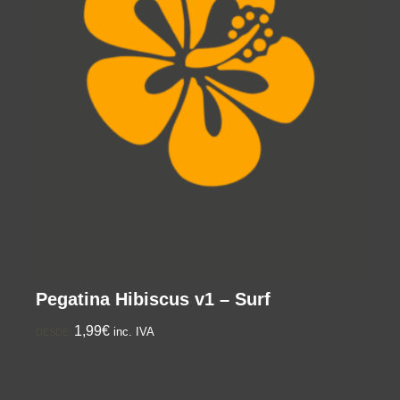
Pegatina Hibiscus v1 – Surf
1,99€
inc. IVA
DESDE: