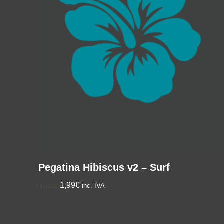
Pegatina Hibiscus v2 – Surf
1,99€
inc. IVA
DESDE: