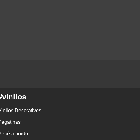
#vinilos
Vinilos Decorativos
Pegatinas
Bebé a bordo