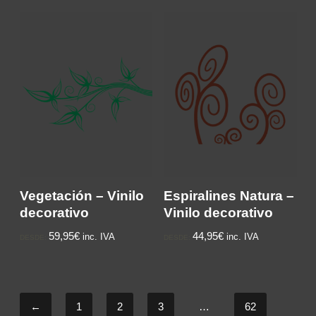
Vegetación – Vinilo
Espiralines Natura –
decorativo
Vinilo decorativo
59,95€
44,95€
inc. IVA
inc. IVA
DESDE:
DESDE:
←
1
2
3
…
62