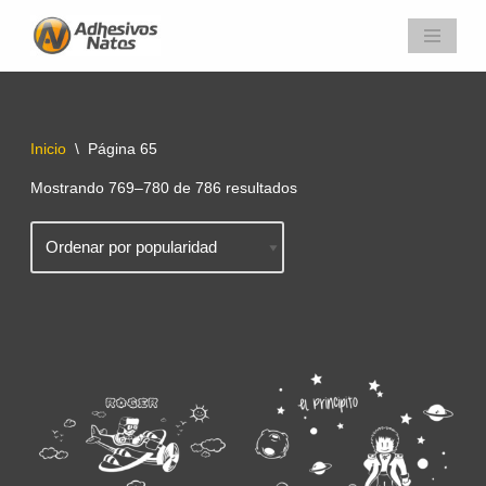
Saltar
al
contenido
Inicio
\
Página 65
Mostrando 769–780 de 786 resultados