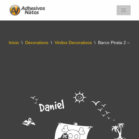
Saltar
al
contenido
Inicio
\
Decorativos
\
Vinilos Decorativos
\
Barco Pirata 2 – Vini