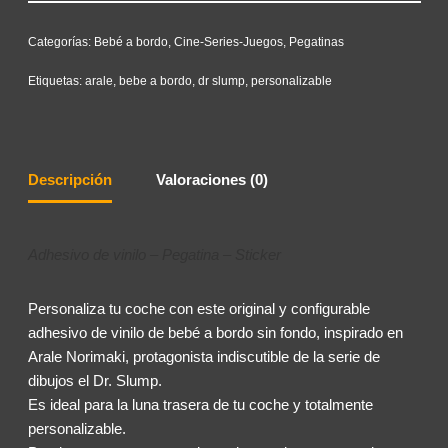
Categorías:
Bebé a bordo
,
Cine-Series-Juegos
,
Pegatinas
Etiquetas:
arale
,
bebe a bordo
,
dr slump
,
personalizable
Descripción
Valoraciones (0)
Adhesivo de vinilo – Pegatina – Sticker
Personaliza tu coche con este original y configurable
adhesivo de vinilo de bebé a bordo sin fondo, inspirado en
Arale Norimaki, protagonista indiscutible de la serie de
dibujos el Dr. Slump.
Es ideal para la luna trasera de tu coche y totalmente
personalizable.