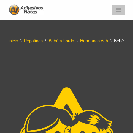
Saltar
al
contenido
Inicio
\
Pegatinas
\
Bebé a bordo
\
Hermanos Adh
\
Bebé a B