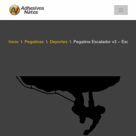
Saltar
al
contenido
Inicio
\
Pegatinas
\
Deportes
\
Pegatina Escalador v3 – Escala