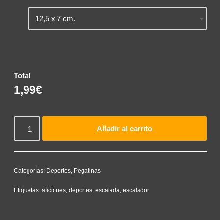
Total
1,99€
Añadir al carrito
Categorías:
Deportes
,
Pegatinas
Etiquetas:
aficiones
,
deportes
,
escalada
,
escalador