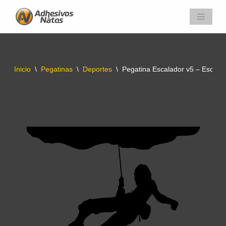
Saltar
al
contenido
Inicio
\
Pegatinas
\
Deportes
\
Pegatina Escalador v5 – Escala