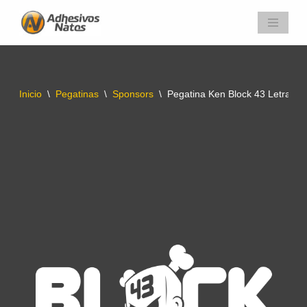
Saltar
al
contenido
Inicio
\
Pegatinas
\
Sponsors
\
Pegatina Ken Block 43 Letras B