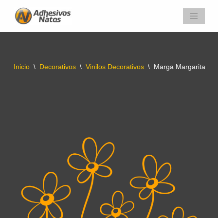
Saltar
al
contenido
Inicio
\
Decorativos
\
Vinilos Decorativos
\
Marga Margaritas – V