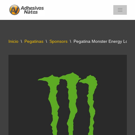
Saltar
al
contenido
Inicio
\
Pegatinas
\
Sponsors
\
Pegatina Monster Energy Logo
Ba