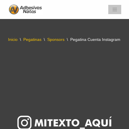
Saltar
al
contenido
Inicio
\
Pegatinas
\
Sponsors
\
Pegatina Cuenta Instagram – P