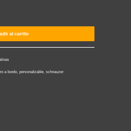
dir al carrito
tinas
ro a bordo
,
personalizable
,
schnauzer