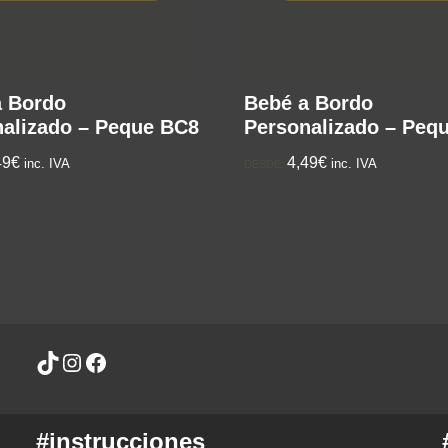
a Bordo
Bebé a Bordo
alizado – Peque BC8
Personalizado – Peq
49€
4,49€
inc. IVA
inc. IVA
DESDE:
#instrucciones