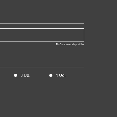
18
Carácteres disponibles
3 Ud.
4 Ud.