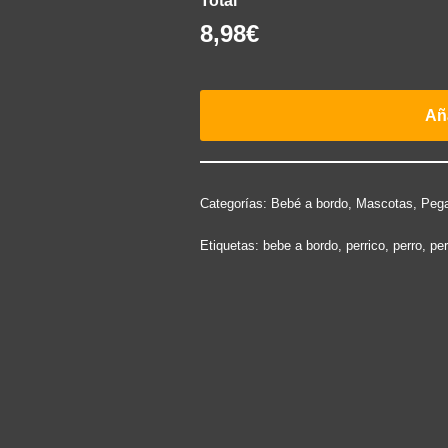
Total
8,98€
Aña
Categorías:
Bebé a bordo
,
Mascotas
,
Pega
Etiquetas:
bebe a bordo
,
perrico
,
perro
,
per