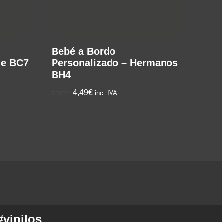
Bebé a Bordo
ue BC7
Personalizado – Hermanos
BH4
4,49€
inc. IVA
DESDE:
#vinilos