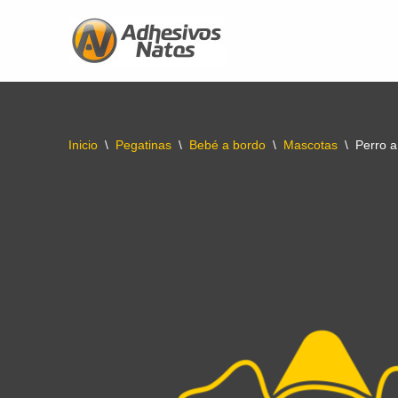
Saltar
al
contenido
Inicio
\
Pegatinas
\
Bebé a bordo
\
Mascotas
\
Perro a