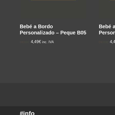
Bebé a Bordo
Bebé 
Personalizado – Peque B05
Person
4,49€
4,
inc. IVA
DESDE:
DESDE:
#info