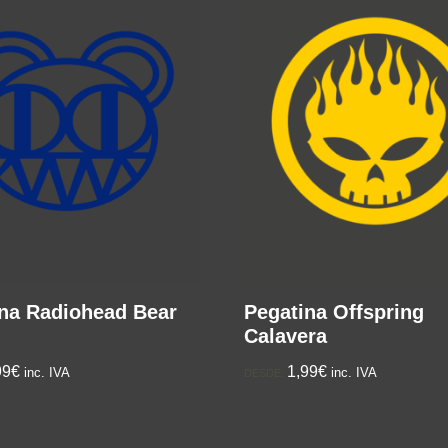
na Radiohead Bear
Pegatina Offspring
Calavera
99€
1,99€
inc. IVA
inc. IVA
DESDE: