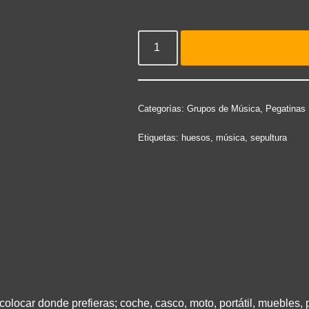
Categorías:
Grupos de Música
,
Pegatinas
Etiquetas:
huesos
,
música
,
sepultura
colocar donde prefieras; coche, casco, moto, portátil, muebles, 