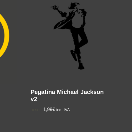
Pegatina Michael Jackson
v2
1,99€
inc. IVA
DESDE: