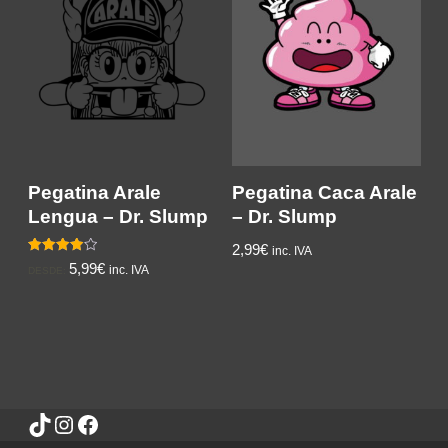
Pegatina Arale
Pegatina Caca Arale
Lengua – Dr. Slump
– Dr. Slump
2,99
€
inc. IVA
Valorado
5,99€
inc. IVA
DESDE:
con
4.00
de 5