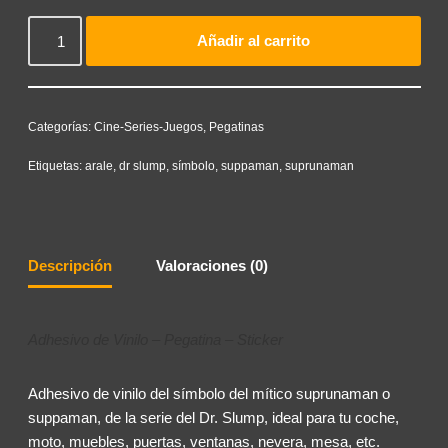
Añadir al carrito
Categorías:
Cine-Series-Juegos
,
Pegatinas
Etiquetas:
arale
,
dr slump
,
símbolo
,
suppaman
,
suprunaman
Descripción
Valoraciones (0)
Adhesivo de Vinilo – Pegatina – Sticker
Adhesivo de vinilo del símbolo del mítico suprunaman o
suppaman, de la serie del Dr. Slump, ideal para tu coche,
moto, muebles, puertas, ventanas, nevera, mesa, etc.