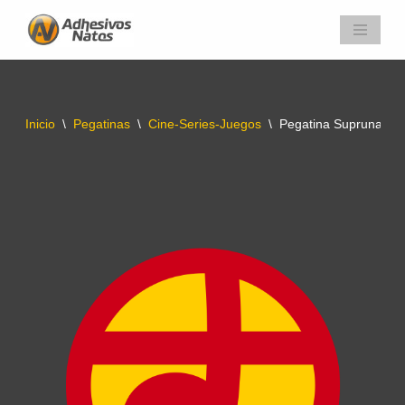
Saltar
al
contenido
Inicio
\
Pegatinas
\
Cine-Series-Juegos
\
Pegatina Suprunaman