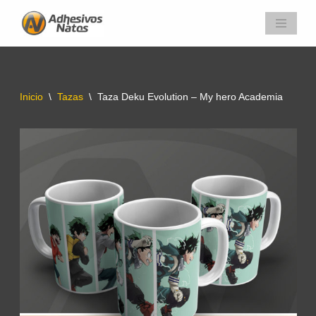
Saltar
al
contenido
Inicio
\
Tazas
\
Taza Deku Evolution – My hero Academia