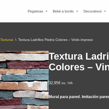
Pegatinas
Bebé a bordo
Decorativos
Texturas
\
Textura Ladrillos Piedra Colores – Vinilo impreso
Textura Ladri
Colores – Vi
32,95€
inc. IVA
Mural para pared. Imitación pare