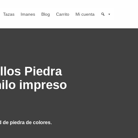
Tazas
Imanes
Blog
Carrito
Mi cuenta
llos Piedra
nilo impreso
d de piedra de colores.