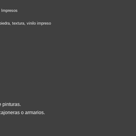
s Impresos
piedra
,
textura
,
vinilo impreso
 pinturas.
cajoneras o armarios.