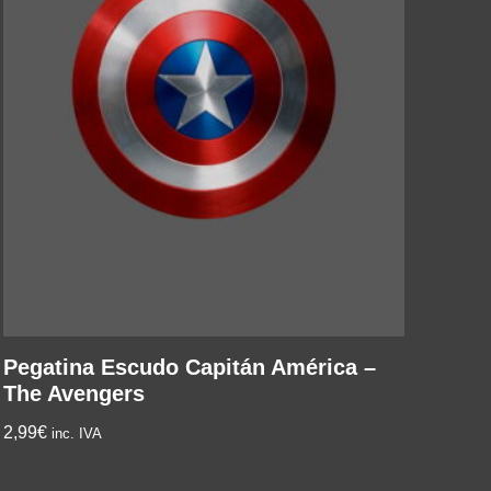
Pegatina Escudo Capitán América –
The Avengers
2,99
€
inc. IVA