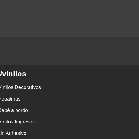
#vinilos
Vinilos Decorativos
Pegatinas
Bebé a bordo
Vinilos Impresos
sin Adhesivo