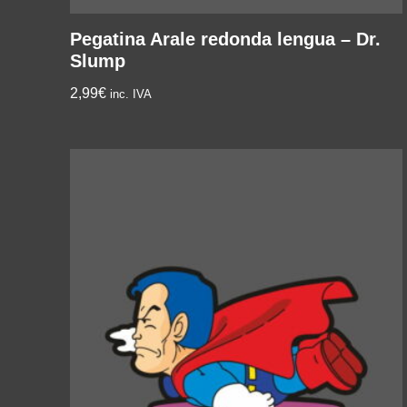
Pegatina Arale redonda lengua – Dr.
Slump
2,99
€
inc. IVA