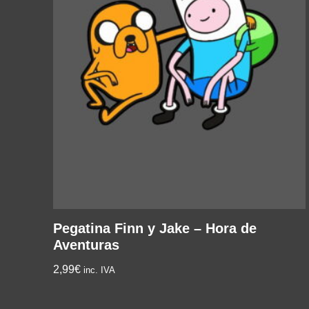
Pegatina Finn y Jake – Hora de
Aventuras
2,99
€
inc. IVA