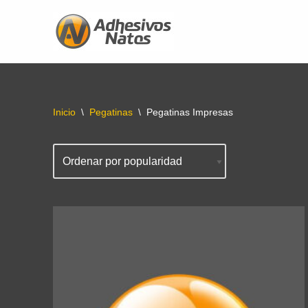
Saltar
al
contenido
Inicio
\
Pegatinas
\
Pegatinas Impresas