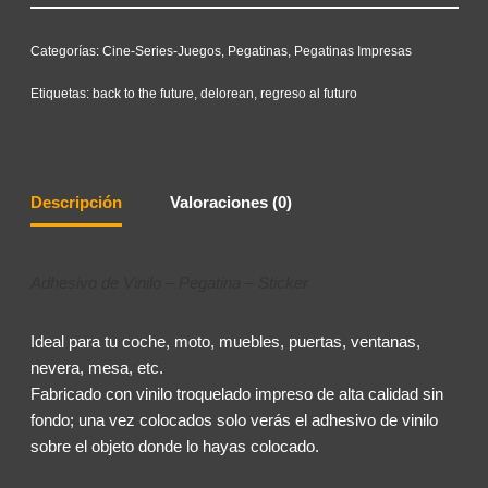
Categorías:
Cine-Series-Juegos
,
Pegatinas
,
Pegatinas Impresas
Etiquetas:
back to the future
,
delorean
,
regreso al futuro
Descripción
Valoraciones (0)
Adhesivo de Vinilo – Pegatina – Sticker
Ideal para tu coche, moto, muebles, puertas, ventanas,
nevera, mesa, etc.
Fabricado con vinilo troquelado impreso de alta calidad sin
fondo; una vez colocados solo verás el adhesivo de vinilo
sobre el objeto donde lo hayas colocado.