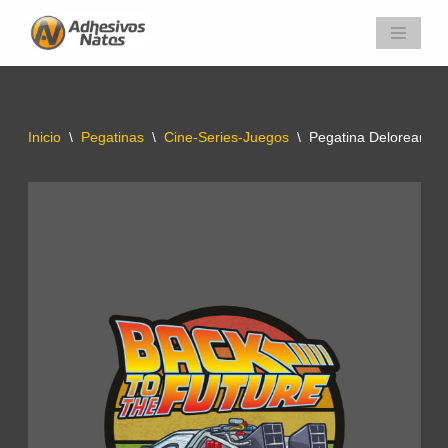
Saltar
al
contenido
Inicio
\
Pegatinas
\
Cine-Series-Juegos
\
Pegatina Delorean – R